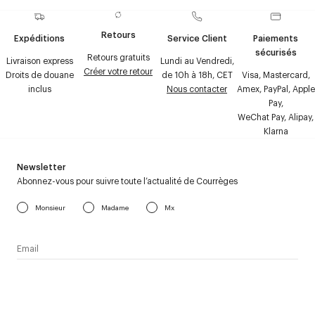
Retours
Expéditions
Service Client
Paiements
sécurisés
Retours gratuits
Livraison express
Lundi au Vendredi,
Créer votre retour
Droits de douane
de 10h à 18h, CET
Visa, Mastercard,
inclus
Nous contacter
Amex, PayPal, Apple
Pay,
WeChat Pay, Alipay,
Klarna
Newsletter
Abonnez-vous pour suivre toute l’actualité de Courrèges
Monsieur
Madame
Mx
J’accepte de recevoir la newsletter de Courrèges et j’ai lu la
politique relative aux
données personnelles
.