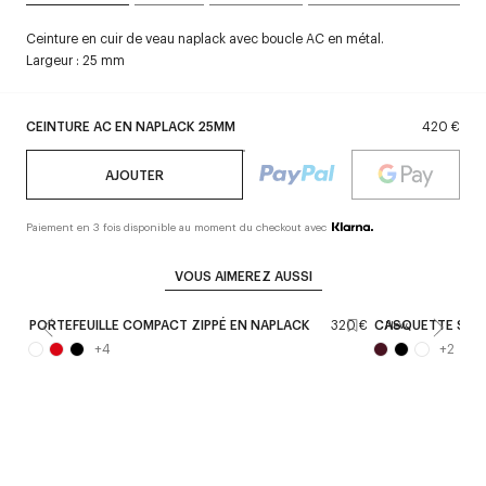
Ceinture en cuir de veau naplack avec boucle AC en métal.
Largeur : 25 mm
CEINTURE AC EN NAPLACK 25MM
420 €
AJOUTER
Paiement en 3 fois disponible au moment du checkout avec
VOUS AIMEREZ AUSSI
PORTEFEUILLE COMPACT ZIPPÉ EN NAPLACK
320 €
CASQUETTE SIG
New
+
4
+
2