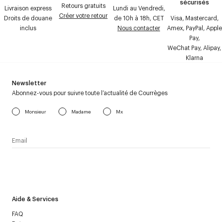
sécurisés
Retours gratuits
Livraison express
Lundi au Vendredi,
Créer votre retour
Droits de douane
de 10h à 18h, CET
Visa, Mastercard,
inclus
Nous contacter
Amex, PayPal, Apple
Pay,
WeChat Pay, Alipay,
Klarna
Newsletter
Abonnez-vous pour suivre toute l’actualité de Courrèges
Monsieur
Madame
Mx
J’accepte de recevoir la newsletter de Courrèges et j’ai lu la
politique relative aux
données personnelles
.
Aide & Services
FAQ