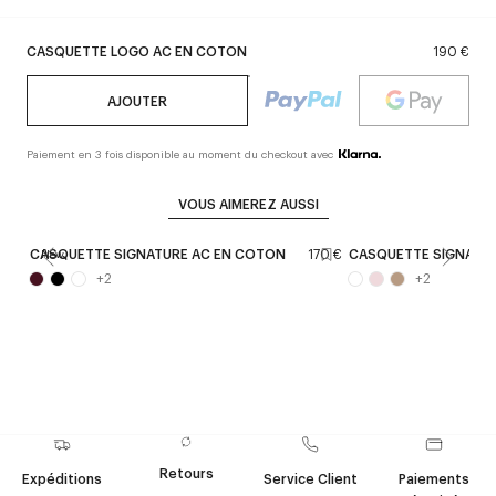
CASQUETTE LOGO AC EN COTON
190 €
AJOUTER
Paiement en 3 fois disponible au moment du checkout avec
VOUS AIMEREZ AUSSI
CASQUETTE SIGNATURE AC EN COTON
170 €
CASQUETTE SIGNATU
New
+
2
+
2
Retours
Expéditions
Service Client
Paiements