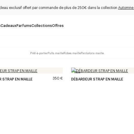
deau exclusif offert par commande de plus de 250€ dans la collection
Automne
s
Cadeaux
Parfums
Collections
Offres
Prêt-à-porter
Pulls maille
Robes maille
Pantalons maille
New
350 €
 STRAP EN MAILLE
DÉBARDEUR STRAP EN MAILLE