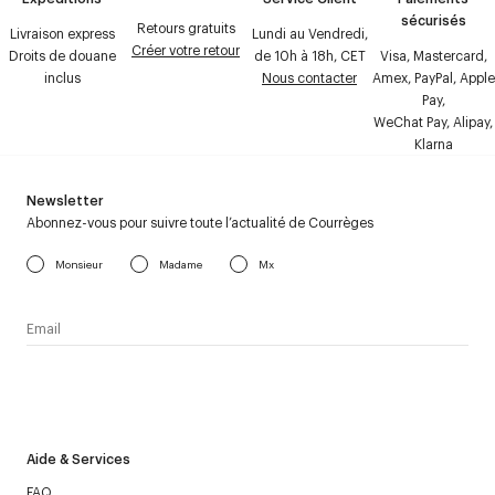
sécurisés
Retours gratuits
Livraison express
Lundi au Vendredi,
Créer votre retour
Droits de douane
de 10h à 18h, CET
Visa, Mastercard,
inclus
Nous contacter
Amex, PayPal, Apple
Pay,
WeChat Pay, Alipay,
Klarna
Newsletter
Abonnez-vous pour suivre toute l’actualité de Courrèges
Monsieur
Madame
Mx
J’accepte de recevoir la newsletter de Courrèges et j’ai lu la
politique relative aux
données personnelles
.
Aide & Services
FAQ