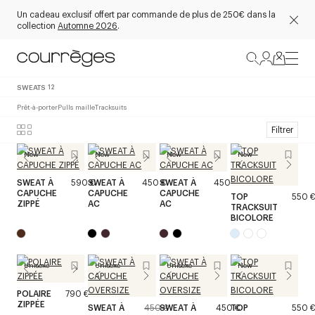
Un cadeau exclusif offert par commande de plus de 250€ dans la
collection
Automne 2026
.
SWEATS
12
Prêt-à-porter
Pulls maille
Tracksuits
Filtrer
New
New
New
New
SWEAT À
590 €
SWEAT À
450 €
SWEAT À
450 €
CAPUCHE
CAPUCHE
CAPUCHE
TOP
550 
ZIPPÉ
AC
AC
TRACKSUIT
BICOLORE
Unisexe
Unisexe
Unisexe
New
POLAIRE
790 €
ZIPPÉE
SWEAT À
450 €
SWEAT À
450 €
TOP
550 