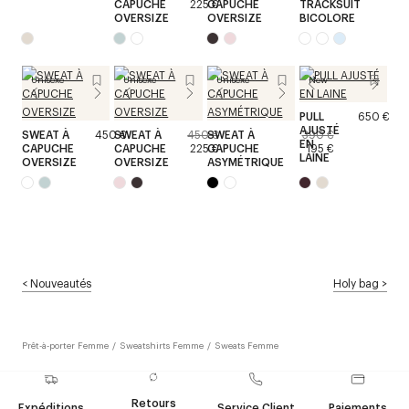
CAPUCHE
225 €
CAPUCHE
TRACKSUIT
OVERSIZE
OVERSIZE
BICOLORE
Unisexe
Unisexe
Unisexe
New
PULL
650 €
AJUSTÉ
SWEAT À
450 €
SWEAT À
450 €
SWEAT À
390 €
EN
CAPUCHE
CAPUCHE
225 €
CAPUCHE
195 €
LAINE
OVERSIZE
OVERSIZE
ASYMÉTRIQUE
<
Nouveautés
Holy bag
>
Prêt-à-porter Femme
/
Sweatshirts Femme
/
Sweats Femme
Retours
Expéditions
Service Client
Paiements